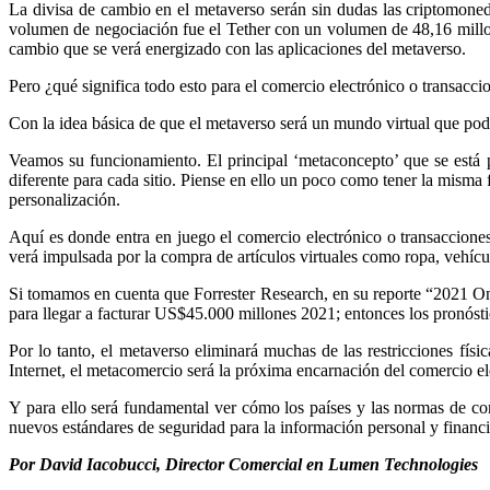
La divisa de cambio en el metaverso serán sin dudas las criptomoned
volumen de negociación fue el Tether con un volumen de 48,16 millon
cambio que se verá energizado con las aplicaciones del metaverso.
Pero ¿qué significa todo esto para el comercio electrónico o transacc
Con la idea básica de que el metaverso será un mundo virtual que podr
Veamos su funcionamiento. El principal ‘metaconcepto’ que se está p
diferente para cada sitio. Piense en ello un poco como tener la misma
personalización.
Aquí es donde entra en juego el comercio electrónico o transacciones 
verá impulsada por la compra de artículos virtuales como ropa, vehícul
Si tomamos en cuenta que Forrester Research, en su reporte “2021 Onl
para llegar a facturar US$45.000 millones 2021; entonces los pronósti
Por lo tanto, el metaverso eliminará muchas de las restricciones f
Internet, el metacomercio será la próxima encarnación del comercio el
Y para ello será fundamental ver cómo los países y las normas de co
nuevos estándares de seguridad para la información personal y financi
Por David Iacobucci, Director Comercial en Lumen Technologies