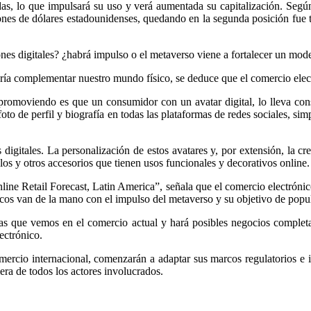
as, lo que impulsará su uso y verá aumentada su capitalización. Según 
es de dólares estadounidenses, quedando en la segunda posición fue to
iones digitales? ¿habrá impulso o el metaverso viene a fortalecer un mo
ía complementar nuestro mundo físico, se deduce que el comercio electró
romoviendo es que un consumidor con un avatar digital, lo lleva consi
 foto de perfil y biografía en todas las plataformas de redes sociales,
digitales. La personalización de estos avatares y, por extensión, la cr
os y otros accesorios que tienen usos funcionales y decorativos online.
ine Retail Forecast, Latin America”, señala que el comercio electrónic
cos van de la mano con el impulso del metaverso y su objetivo de popula
ísicas que vemos en el comercio actual y hará posibles negocios compl
ectrónico.
mercio internacional, comenzarán a adaptar sus marcos regulatorios e i
era de todos los actores involucrados.